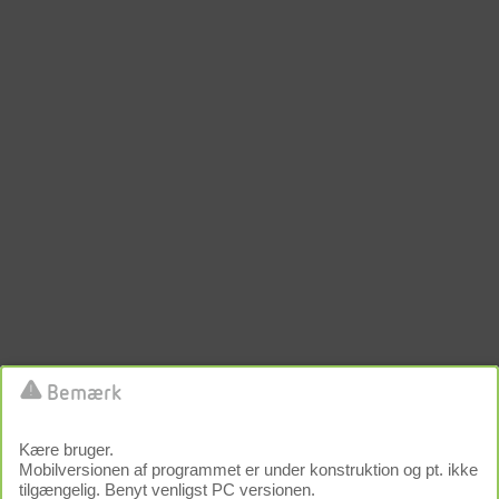
Error: The domain RSP.REFLEX-WINKELMANN.COM is not
authorized to show the cookie declaration for domain group ID
5e467300-a66b-408a-b110-aeb03ba79a78. Please add it to the domain
group in the Cookiebot Manager to authorize the domain.
Bemærk
Kære bruger.
Mobilversionen af programmet er under konstruktion og pt. ikke
tilgængelig. Benyt venligst PC versionen.