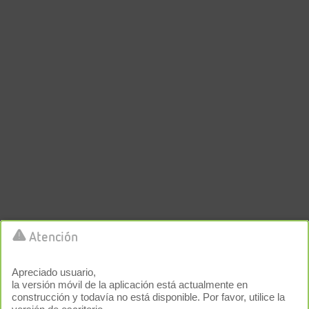
Error: The domain RSP.REFLEX-WINKELMANN.COM is not
authorized to show the cookie declaration for domain group ID
5e467300-a66b-408a-b110-aeb03ba79a78. Please add it to the domain
group in the Cookiebot Manager to authorize the domain.
Atención
Apreciado usuario,
la versión móvil de la aplicación está actualmente en
construcción y todavía no está disponible. Por favor, utilice la